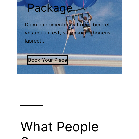
Package
Diam condimentum sit nec libero et
vestibulum est, sit posuere rhoncus
laoreet .
Book Your Place
What People