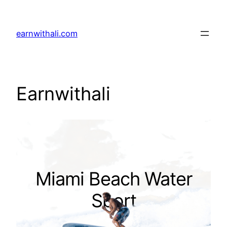
Skip
to
earnwithali.com
content
Earnwithali
Miami Beach Water
Sport